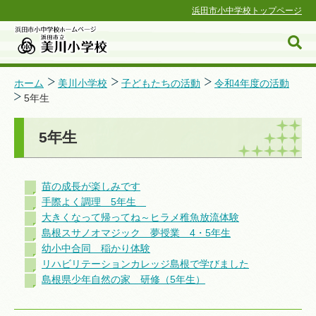
浜田市小中学校トップページ
ホーム
美川小学校
子どもたちの活動
令和4年度の活動
5年生
浜田市小中学校ホームページ
5年生
苗の成長が楽しみです
手際よく調理 5年生
大きくなって帰ってね～ヒラメ稚魚放流体験
島根スサノオマジック 夢授業 4・5年生
幼小中合同 稲かり体験
リハビリテーションカレッジ島根で学びました
島根県少年自然の家 研修（5年生）