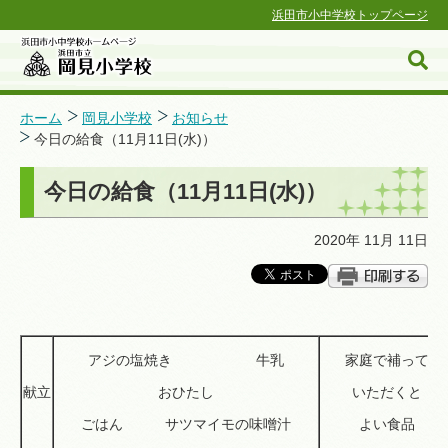
浜田市小中学校トップページ
ホーム
岡見小学校
お知らせ
今日の給食（11月11日(水)）
浜田市小中学校ホームページ
今日の給食（11月11日(水)）
2020年 11月 11日
アジの塩焼き 牛乳
家庭で補って
献立
おひたし
いただくと
ごはん サツマイモの味噌汁
よい食品