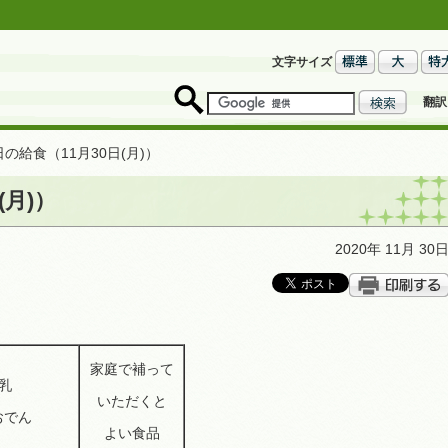
文字サイズ
翻訳
の給食（11月30日(月)）
(月)）
2020年 11月 30
家庭で補って
牛乳
いただくと
でん
よい食品