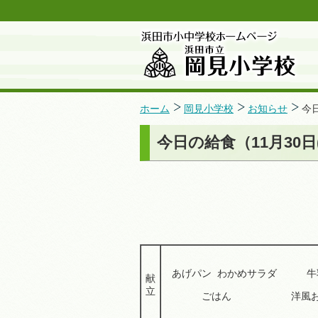
ホーム
岡見小学校
お知らせ
今日
今日の給食（11月30日
あげパン わかめサラダ 
献
立
ごはん 洋風お