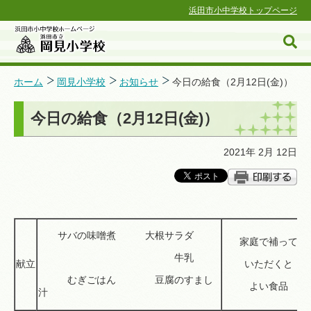
浜田市小中学校トップページ
ホーム
岡見小学校
お知らせ
今日の給食（2月12日(金)）
今日の給食（2月12日(金)）
浜田市小中学校ホームページ
2021年 2月 12日
サバの味噌煮 大根サラダ
家庭で補って
牛乳
献立
いただくと
むぎごはん 豆腐のすまし
よい食品
汁