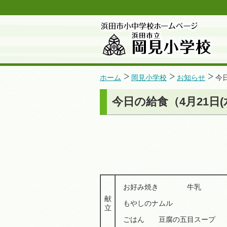
ホーム
岡見小学校
お知らせ
今
今日の給食（4月21日(
お好み焼き 牛乳
献
もやしのナムル
立
ごはん 豆腐の五目スープ