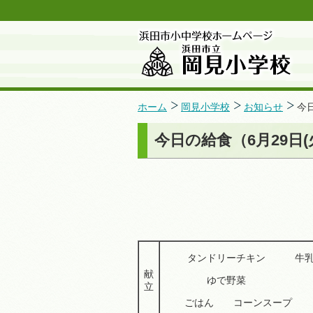
ホーム
岡見小学校
お知らせ
今
今日の給食（6月29日(
タンドリーチキン 牛
献
ゆで野菜
立
ごはん コーンスープ