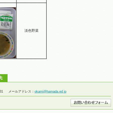
淡色野菜
先
2-2931 メールアドレス：
okami@hamada.ed.jp