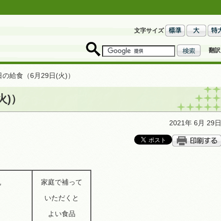
文字サイズ
翻訳
日の給食（6月29日(火)）
火)）
2021年 6月 29
乳
家庭で補って
いただくと
よい食品