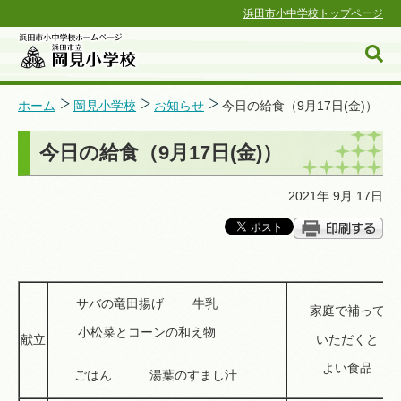
浜田市小中学校トップページ
ホーム
岡見小学校
お知らせ
今日の給食（9月17日(金)）
今日の給食（9月17日(金)）
浜田市小中学校ホームページ
2021年 9月 17日
サバの竜田揚げ 牛乳
家庭で補って
小松菜とコーンの和え物
献立
いただくと
よい食品
ごはん 湯葉のすまし汁