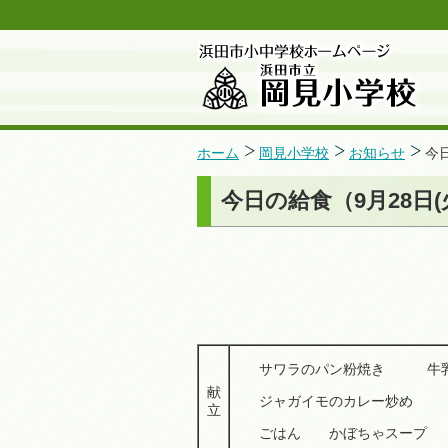
ホーム
岡見小学校
お知らせ
今
今日の給食（9月28日(
サワラのパン粉焼き 牛
献
ジャガイモのカレー炒
立
ごはん かぼちゃスープ