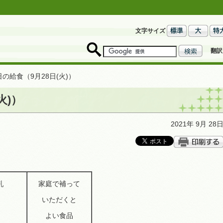
文字サイズ
翻訳
日の給食（9月28日(火)）
火)）
2021年 9月 28
乳
家庭で補って
め
いただくと
よい食品