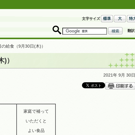
文字サイズ
翻訳
日の給食（9月30日(木)）
木)）
2021年 9月 30
乳
家庭で補って
ダ
いただくと
汁
よい食品