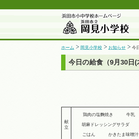
ホーム
岡見小学校
お知らせ
今
今日の給食（9月30日(
鶏肉の塩麴焼き 牛
献
胡麻ドレッシングサラ
立
ごはん かきたま味噌