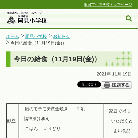
浜田市小中学校トップページ
ホーム
岡見小学校
お知らせ
今日の給食（11月19日(金)）
浜田市小中学校ホームページ
今日の給食（11月19日(金)）
2021年 11月 19日
鱈のモチモチ黄金焼き 牛乳
家庭で補って
福神漬け和え
献立
いただくと
ごはん いりどり
よい食品