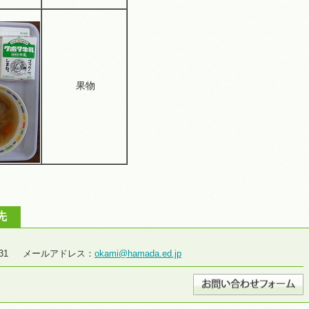
果物
先
2-2931 メールアドレス：
okami@hamada.ed.jp