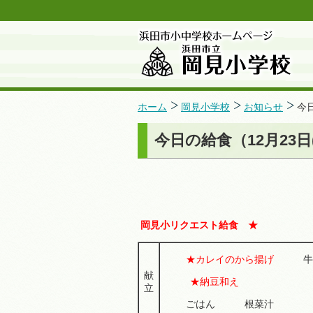
ホーム
岡見小学校
お知らせ
今日
今日の給食（12月23日
岡見小リクエスト給食 ★
★カレイのから揚げ
牛
献
★納豆和え
立
ごはん 根菜汁