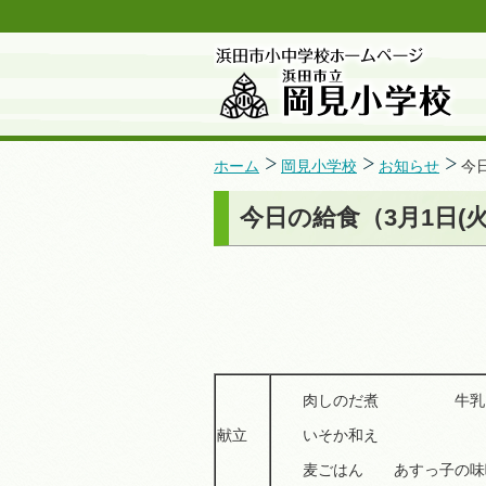
ホーム
岡見小学校
お知らせ
今
今日の給食（3月1日(火
肉しのだ煮 牛乳
献立
いそか和え
麦ごはん あすっ子の味