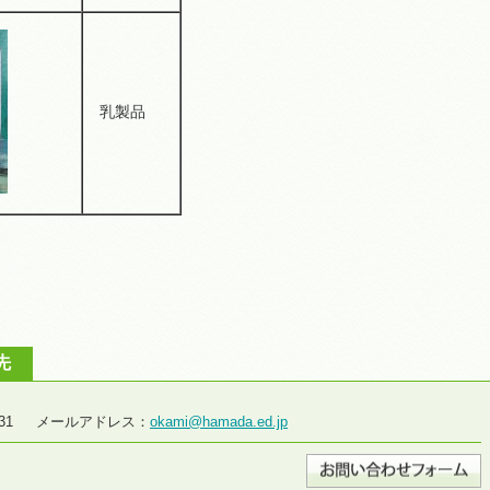
乳製品
先
2-2931 メールアドレス：
okami@hamada.ed.jp