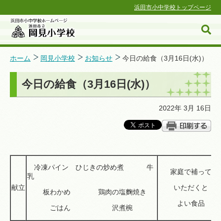
浜田市小中学校トップページ
ホーム
岡見小学校
お知らせ
今日の給食（3月16日(水)）
今日の給食（3月16日(水)）
浜田市小中学校ホームページ
2022年 3月 16日
冷凍パイン ひじきの炒め煮 牛
家庭で補って
乳
献立
いただくと
板わかめ 鶏肉の塩麴焼き
よい食品
ごはん 沢煮椀