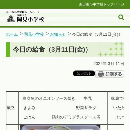
浜田市小中学校トップページ
ホーム
岡見小学校
お知らせ
今日の給食（3月11日(金)）
今日の給食（3月11日(金)）
浜田市小中学校ホームページ
2022年 3月 11日
白身魚のオニオンソース焼き 牛乳
家庭で補
献立
きよみ 野菜サラダ
いただく
ごはん 鶏肉のデミグラスソース煮
よい食