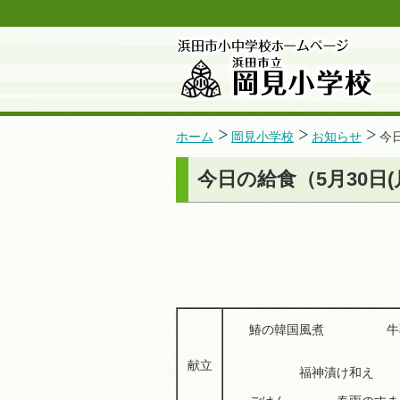
ホーム
岡見小学校
お知らせ
今
今日の給食（5月30日(
鰆の韓国風煮
献立
福神漬け和え