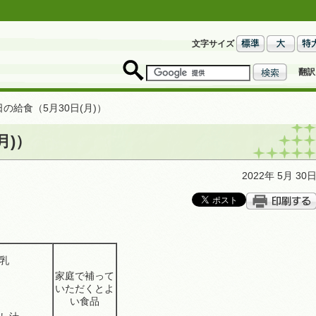
文字サイズ
翻訳
日の給食（5月30日(月)）
月)）
2022年 5月 30
 牛乳
家庭で補って
いただくとよ
い食品