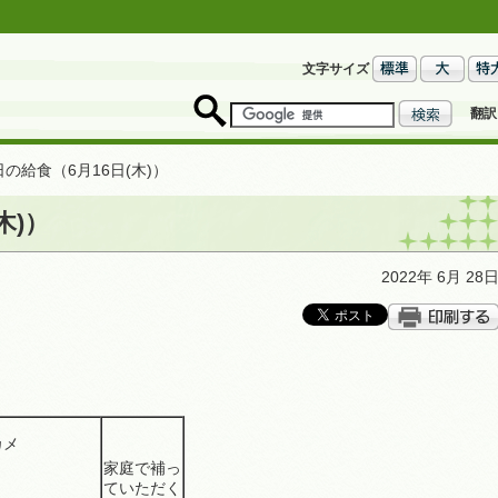
文字サイズ
翻訳
日の給食（6月16日(木)）
木)）
2022年 6月 28
たワカメ
家庭で補っ
ていただく