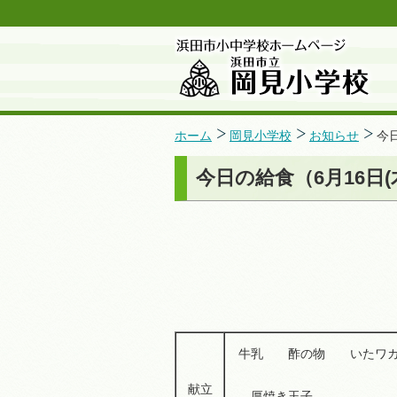
ホーム
岡見小学校
お知らせ
今
今日の給食（6月16日(
牛乳 酢の物 い
献立
厚焼き玉子