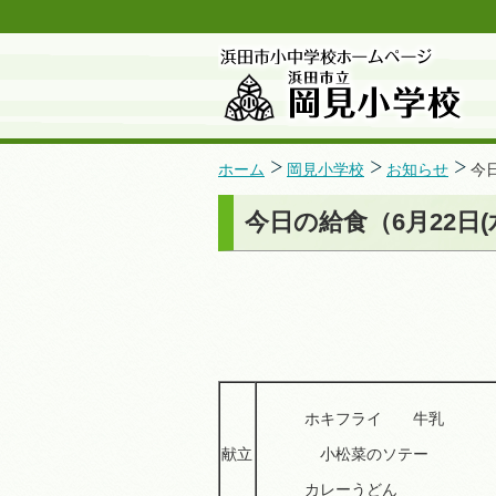
ホーム
岡見小学校
お知らせ
今
今日の給食（6月22日(
ホキフライ 牛乳
献立
小松菜のソテー
カレーうどん