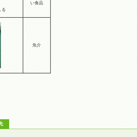
い食品
しる
魚介
先