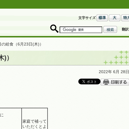
文字サイズ
翻訳
日の給食（6月23日(木)）
木)）
2022年 6月 28
に
家庭で補って
 牛乳
いただくとよ