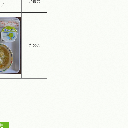
い食品
プ
きのこ
先