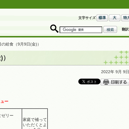
文字サイズ
翻訳
日の給食（9月9日(金)）
)）
2022年 9月 9
ニュー
んごゼリー
家庭で補って
ダ
いただくとよ