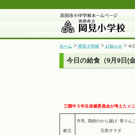
ホーム
岡見小学校
お知らせ
今
今日の給食（9月9日(金
三隅中３年生保健委員会が考えたメ
牛乳 鶏肉のから揚げ 青り
献立
元気サラ