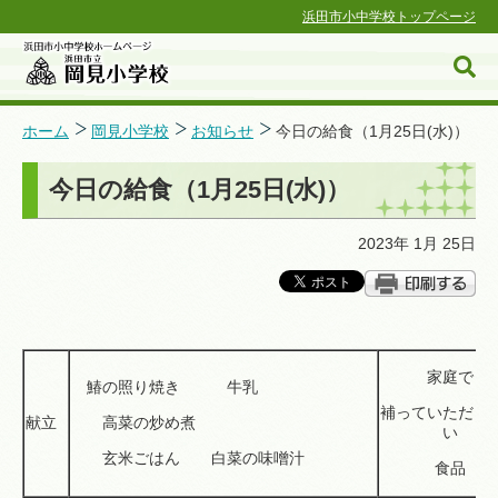
浜田市小中学校トップページ
ホーム
岡見小学校
お知らせ
今日の給食（1月25日(水)）
今日の給食（1月25日(水)）
浜田市小中学校ホームページ
2023年 1月 25日
家庭で
鰆の照り焼き 牛乳
補っていただく
献立
高菜の炒め煮
い
玄米ごはん 白菜の味噌汁
食品