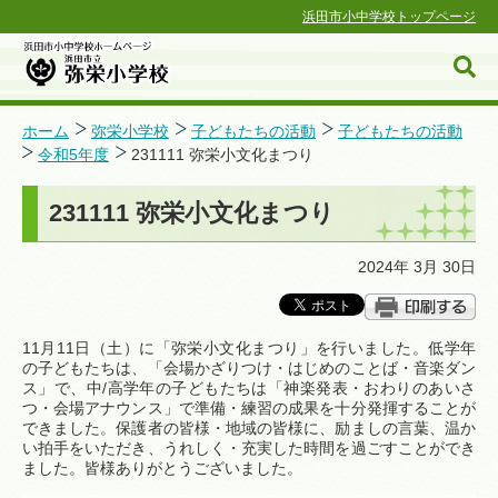
浜田市小中学校トップページ
ホーム
弥栄小学校
子どもたちの活動
子どもたちの活動
令和5年度
231111 弥栄小文化まつり
浜田市小中学校ホームページ
231111 弥栄小文化まつり
2024年 3月 30日
11月11日（土）に「弥栄小文化まつり」を行いました。
低学年
の子どもたちは、「会場かざりつけ・はじめのことば・音楽ダン
ス」で、中/高学年の子どもたちは「神楽発表・おわりのあいさ
つ・会場アナウンス」で準備・練習の成果を十分発揮することが
できました。保護者の皆様・地域の皆様
に、励ましの言葉、温か
い拍手をいただき、うれしく・充実した時間を過ごすことができ
ました。皆様ありがとうございました。