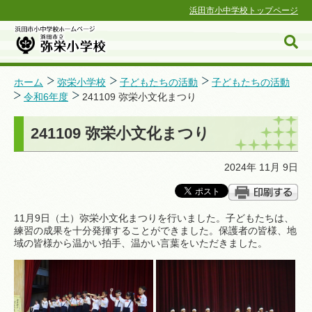
浜田市小中学校トップページ
ホーム
弥栄小学校
子どもたちの活動
子どもたちの活動
令和6年度
241109 弥栄小文化まつり
浜田市小中学校ホームページ
241109 弥栄小文化まつり
2024年 11月 9日
11月9日（土）弥栄小文化まつりを行いました。子どもたちは、
練習の成果を十分発揮することができました。保護者の皆様、地
域の皆様から温かい拍手、温かい言葉をいただきました。