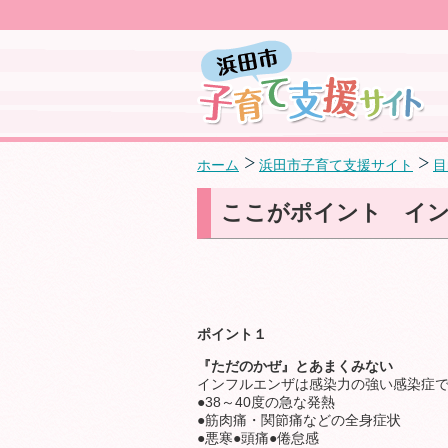
ホーム
浜田市子育て支援サイト
目
ここがポイント イ
ポイント１
『ただのかぜ』とあまくみない
インフルエンザは感染力の強い感染症
●38～40度の急な発熱
●筋肉痛・関節痛などの全身症状
●悪寒●頭痛●倦怠感