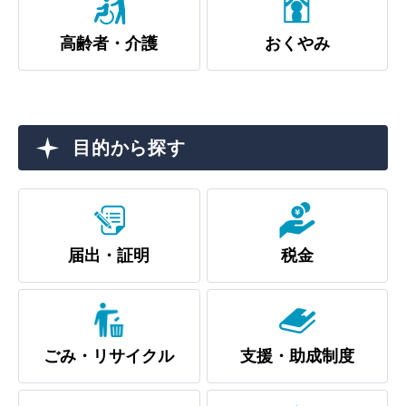
高齢者・介護
おくやみ
目的別の
募集情報
窓口案内
目的から探す
届出・証明
税金
申請書
電子申請
ダウンロード
ごみ・リサイクル
支援・助成制度