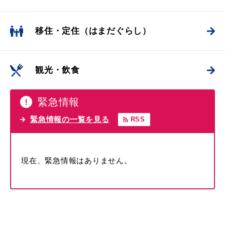
移住・定住
（はまだぐらし）
教育
出会い・結婚
観光・飲食
緊急情報
引っ越し・住まい
就職・退職
緊急情報の一覧を見る
RSS
高齢者・介護
おくやみ
現在、緊急情報はありません。
目的から探す