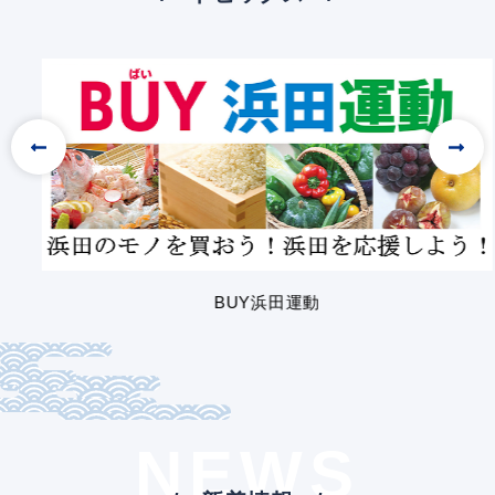
Previou
Next
s
BUY浜田運動
NEWS