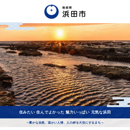
English
中文簡体
中文繁体
한글
Tiếng việt
Tagalog
市政情報
くらし・手続き・
まちづくり
健康・福祉・
子育て
住みたい 住んでよかった 魅力いっぱい 元気な浜田
～豊かな自然、温かい人情、人の絆を大切にするまち～