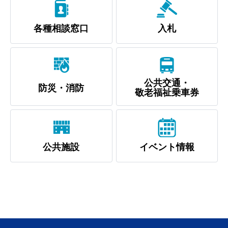
各種相談窓口
入札
公共交通・
防災・消防
浜田市観光協会ポータルサイト「はまナビ」
敬老福祉乗車券
公共施設
イベント情報
移住・出会い応援（はまだ暮らし）