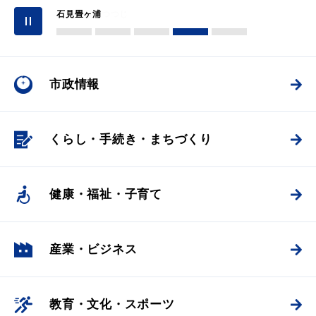
産業・ビジネス
島根県立大学
室谷の棚田
石見畳ヶ浦
三隅公園のつつじ
浜田駅前
1
2
3
4
5
教育・文化・
スポーツ
市政情報
移住・定住
（はまだぐらし）
くらし・手続き・
まちづくり
観光・飲食
健康・福祉・
子育て
場面から探す
産業・ビジネス
妊娠・出産
子育て
教育・文化・
スポーツ