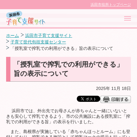
浜田市役所トップページ
ホーム
浜田市子育て支援サイト
子育て世代包括支援センター
「授乳室で搾乳での利用ができる」旨の表示について
浜田市子育て応援サイト
「授乳室で搾乳での利用ができる」
旨の表示について
対象者別に探す
2025年 11月 18日
目的別に探す
浜田市では、外出先で
お母さんが赤ちゃんと一緒にいないと
きも安心して搾乳できるよう、市の公共施設にある授乳室に「搾
子育てカレンダー
乳での利用ができる旨」の表示を行いました。
また、島根県が実施している「赤ちゃんほっとルーム」にも登
子育て支援センター