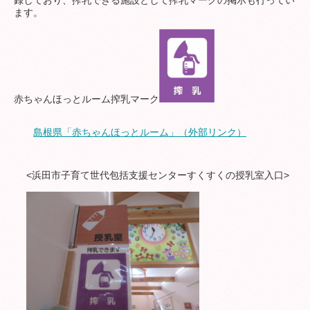
録しており、搾乳できる施設として搾乳マークの掲示も行ってい
ます。
ファミリーサポートセンター
子育て世代包括支援センター
赤ちゃんほっとルーム搾乳マーク
島根県「赤ちゃんほっとルーム」（外部リンク）
子育て支援ガイド
<浜田市子育て世代包括支援センターすくすくの授乳室入口>
学校給食センター
青少年サポートセンター
はまだ子どもニュース