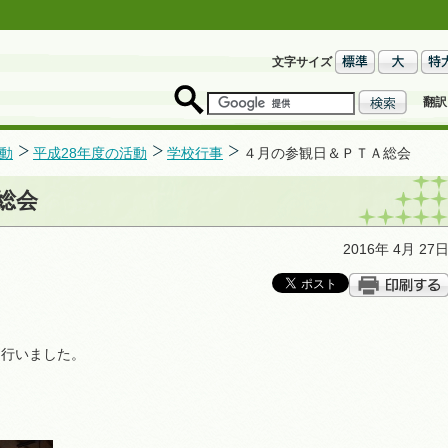
文字サイズ
翻訳
動
平成28年度の活動
学校行事
４月の参観日＆ＰＴＡ総会
総会
2016年 4月 27
を行いました。