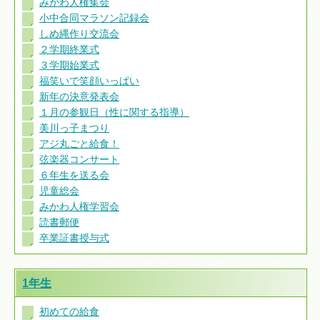
みかわ人権集会
小中合同マラソン記録会
しめ縄作り交流会
２学期終業式
３学期始業式
福笑いで笑顔いっぱい
新年の決意発表会
１月の参観日（性に関する指導）
美川っ子まつり
アジ丸ごと給食！
弦楽器コンサート
６年生を送る会
児童総会
みかわ人権学習会
読書郵便
卒業証書授与式
1年生
初めての給食