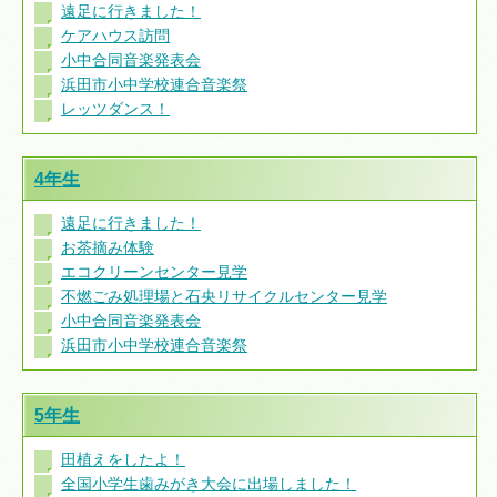
遠足に行きました！
ケアハウス訪問
小中合同音楽発表会
浜田市小中学校連合音楽祭
レッツダンス！
4年生
遠足に行きました！
お茶摘み体験
エコクリーンセンター見学
不燃ごみ処理場と石央リサイクルセンター見学
小中合同音楽発表会
浜田市小中学校連合音楽祭
5年生
田植えをしたよ！
全国小学生歯みがき大会に出場しました！