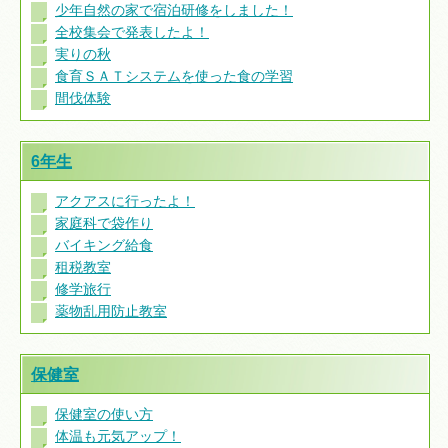
少年自然の家で宿泊研修をしました！
全校集会で発表したよ！
実りの秋
食育ＳＡＴシステムを使った食の学習
間伐体験
6年生
アクアスに行ったよ！
家庭科で袋作り
バイキング給食
租税教室
修学旅行
薬物乱用防止教室
保健室
保健室の使い方
体温も元気アップ！