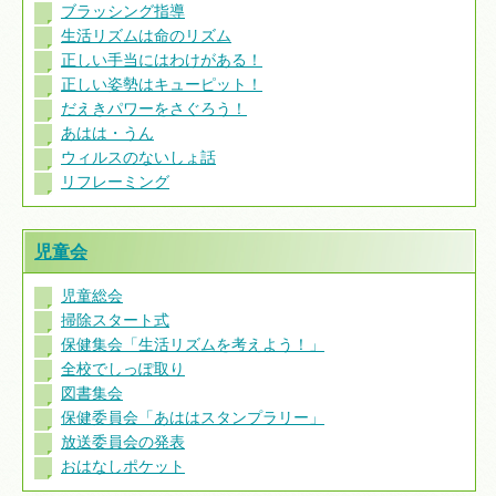
ブラッシング指導
生活リズムは命のリズム
正しい手当にはわけがある！
正しい姿勢はキューピット！
だえきパワーをさぐろう！
あはは・うん
ウィルスのないしょ話
リフレーミング
児童会
児童総会
掃除スタート式
保健集会「生活リズムを考えよう！」
全校でしっぽ取り
図書集会
保健委員会「あははスタンプラリー」
放送委員会の発表
おはなしポケット