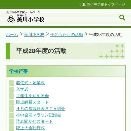
浜田市小中学校トップページ
ホーム
美川小学校
子どもたちの活動
平成28年度の活動
平成28年度の活動
浜田市小中学校ホームページ
学校行事
着任式・始業式
入学式
１年生を迎える会
陸上練習スタート
４月の参観日＆ＰＴＡ総会
小中合同マラソン記録会
読み聞かせスタート
陸上大会壮行式