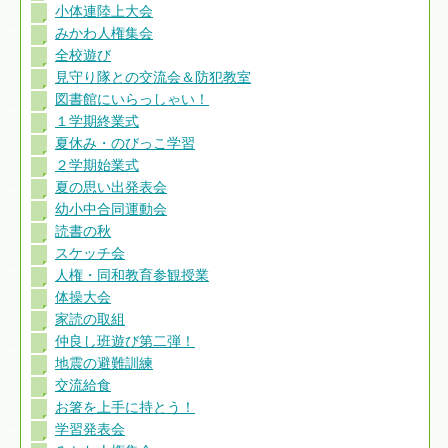
小体連陸上大会
みかわ人権集会
全校遊び
見守り隊との交流会＆防犯教室
図書館にいらっしゃい！
１学期終業式
夏休み・のびっこ学習
２学期始業式
夏の思い出発表会
幼小中合同運動会
読書の秋
スケッチ会
人権・同和教育参観授業
体操大会
家読の取組
仲良し班遊び第二弾！
地震の避難訓練
交流給食
お箸を上手に持とう！
学習発表会