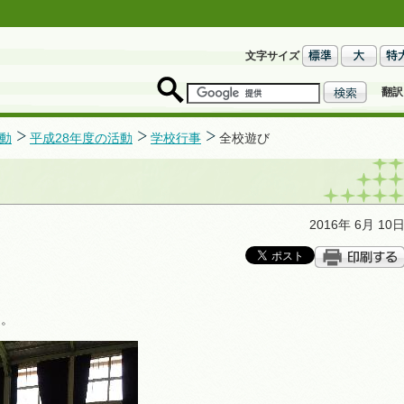
文字サイズ
翻訳
動
平成28年度の活動
学校行事
全校遊び
2016年 6月 10
た。