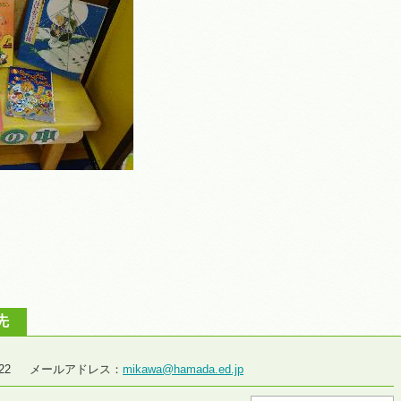
先
7-4722 メールアドレス：
mikawa@hamada.ed.jp