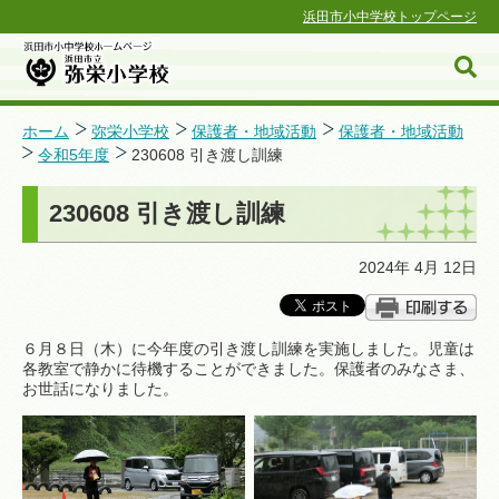
浜田市小中学校トップページ
ホーム
弥栄小学校
保護者・地域活動
保護者・地域活動
令和5年度
230608 引き渡し訓練
浜田市小中学校ホームページ
230608 引き渡し訓練
2024年 4月 12日
６月８日（木）に今年度の引き渡し訓練を実施しました。児童は
各教室で静かに待機することができました。保護者のみなさま、
お世話になりました。