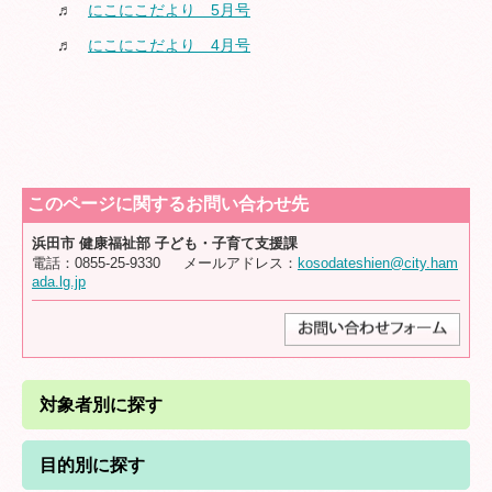
♬
にこにこだより 5月号
♬
にこにこだより 4月号
ファミリーサポートセンター
子育て世代包括支援センター
このページに関するお問い合わせ先
子育て支援ガイド
浜田市 健康福祉部 子ども・子育て支援課
電話：0855-25-9330 メールアドレス：
kosodateshien@city.ham
ada.lg.jp
学校給食センター
青少年サポートセンター
対象者別に探す
はまだ子どもニュース
目的別に探す