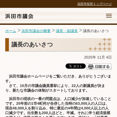
浜田市役所トップページ
ホーム
浜田市議会の概要
議長・副議長
議長のあいさつ
議長のあいさつ
ホーム
2025年 11月 4日
議会の概要
議案等・結果
浜田市議会ホームページをご覧いただき、ありがとうございま
す。
議長交際費政務活動費
さて、10月の市議会議員選挙により、22人の新議員が決ま
り、新たな市議会の体制がスタートしております。
請願・陳情・傍聴
浜田市の現状の一番の問題点は、人口減少が加速していること
です。20年前の1市4町村が合併した当時の63,000人の人口は、
広報・広聴・録画配信
現在48,000人を割り込み、特に最近の4年間は4,000人以上の人
口減少です。出生数も200人ほどと、半減。それに伴う経済規模
議会の取組