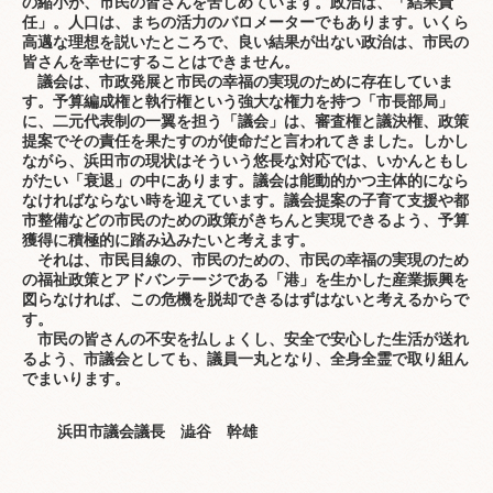
の縮小が、市民の皆さんを苦しめています。政治は、「結果責
任」。人口は、まちの活力のバロメーターでもあります。いくら
高邁な理想を説いたところで、良い結果が出ない政治は、市民の
皆さんを幸せにすることはできません。
議会は、市政発展と市民の幸福の実現のために存在していま
す。予算編成権と執行権という強大な権力を持つ「市長部局」
に、二元代表制の一翼を担う「議会」は、審査権と議決権、政策
提案でその責任を果たすのが使命だと言われてきました。しかし
ながら、浜田市の現状はそういう悠長な対応では、いかんともし
がたい「衰退」の中にあります。議会は能動的かつ主体的になら
なければならない時を迎えています。議会提案の子育て支援や都
市整備などの市民のための政策がきちんと実現できるよう、予算
獲得に積極的に踏み込みたいと考えます。
それは、市民目線の、市民のための、市民の幸福の実現のため
の福祉政策とアドバンテージである「港」を生かした産業振興を
図らなければ、この危機を脱却できるはずはないと考えるからで
す。
市民の
皆さんの不安を払しょくし、安全で安心した生活が送れ
るよう、市議会としても、議員一丸となり、全身全霊で取り組ん
でまいります。
浜田市議会議長 澁谷 幹雄