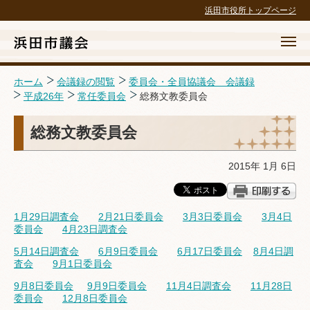
浜田市役所トップページ
ホーム
会議録の閲覧
委員会・全員協議会 会議録
平成26年
常任委員会
総務文教委員会
ホーム
総務文教委員会
議会の概要
2015年 1月 6日
議案等・結果
議長交際費政務活動費
1月29日調査会
2月21日委員会
3月3日委員会
3月4日
委員会
4月23日調査会
請願・陳情・傍聴
5月14日調査会
6月9日委員会
6月17日委員会
8月4日調
査会
9月1日委員会
広報・広聴・録画配信
9月8日委員会
9月9日委員会
11月4日調査会
11月28日
委員会
12月8日委員会
議会の取組