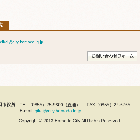
先
gikai@city.hamada.lg.jp
田市役所
TEL（0855）25-9800（直通）
FAX（0855）22-6765
E-mail:
gikai@city.hamada.lg.jp
Copyright © 2013 Hamada City All Rights Reserved.