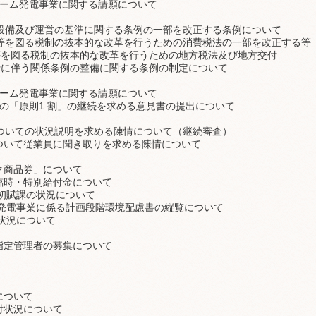
ァーム発電事業に関する請願について
の設備及び運営の基準に関する条例の一部を改正する条例について
保等を図る税制の抜本的な改革を行うための消費税法の一部を改正する等
等を図る税制の抜本的な改革を行うための地方税法及び地方交付
行に伴う関係条例の整備に関する条例の制定について
ァーム発電事業に関する請願について
担の「原則1 割」の継続を求める意見書の提出について
についての状況説明を求める陳情について（継続審査）
について従業員に聞き取りを求める陳情について
ク商品券」について
る臨時・特別給付金について
当初賦課の状況について
ム発電事業に係る計画段階環境配慮書の縦覧について
の状況について
の指定管理者の募集について
について
討状況について