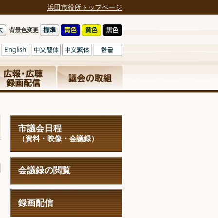
浜田市役所トップページ
背景色変更
市議会日程
（資料・映像・会議録）
日
会議録の閲覧
録画配信