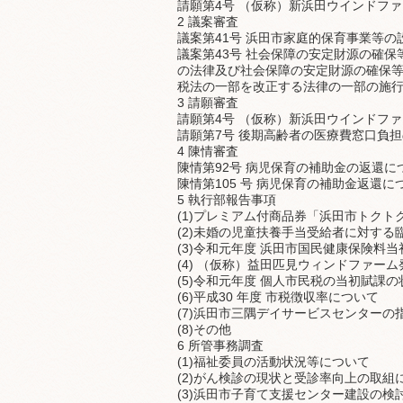
請願第4号 （仮称）新浜田ウインドフ
2 議案審査
議案第41号 浜田市家庭的保育事業等
議案第43号 社会保障の安定財源の確
の法律及び社会保障の安定財源の確保
税法の一部を改正する法律の一部の施
3 請願審査
請願第4号 （仮称）新浜田ウインドフ
請願第7号 後期高齢者の医療費窓口負
4 陳情審査
陳情第92号 病児保育の補助金の返還
陳情第105 号 病児保育の補助金返還
5 執行部報告事項
(1)プレミアム付商品券「浜田市トクト
(2)未婚の児童扶養手当受給者に対す
(3)令和元年度 浜田市国民健康保険料
(4) （仮称）益田匹見ウィンドファー
(5)令和元年度 個人市民税の当初賦課
(6)平成30 年度 市税徴収率について
(7)浜田市三隅デイサービスセンター
(8)その他
6 所管事務調査
(1)福祉委員の活動状況等について
(2)がん検診の現状と受診率向上の取組
(3)浜田市子育て支援センター建設の検