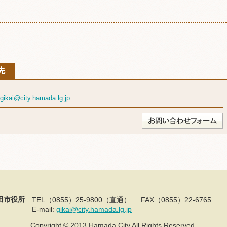
先
gikai@city.hamada.lg.jp
田市役所
TEL（0855）25-9800（直通）
FAX（0855）22-6765
E-mail:
gikai@city.hamada.lg.jp
Copyright © 2013 Hamada City All Rights Reserved.