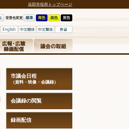
浜田市役所トップページ
背景色変更
市議会日程
（資料・映像・会議録）
日
会議録の閲覧
録画配信