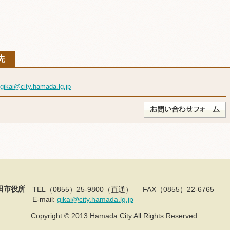
先
gikai@city.hamada.lg.jp
田市役所
TEL（0855）25-9800（直通）
FAX（0855）22-6765
E-mail:
gikai@city.hamada.lg.jp
Copyright © 2013 Hamada City All Rights Reserved.