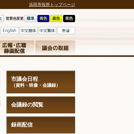
浜田市役所トップページ
背景色変更
市議会日程
（資料・映像・会議録）
日
会議録の閲覧
録画配信