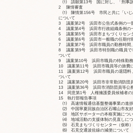
⑴ 請願第13号 国に対し、「刑事
2 陳情審査
⑴ 陳情第156号 市民と共に「い
について
3 議案第2号 浜田市公告式条例の一
4 議案第4号 浜田市行政組織条例の
5 議案第5号 浜田市まちづくりセン
6 議案第6号 浜田市一般職の任期付
7 議案第7号 浜田市職員の勤務時間
8 議案第9号 浜田市特別職の職員
ついて
9 議案第10号 浜田市職員の特殊勤
10 議案第11号 浜田市職員等の旅
11 議案第12号 浜田市職員の退隠
ついて
12 議案第20号 浜田市非常勤消防
13 議案第36号 浜田市消防団員等
14 同意第1号 人権擁護委員候補者
15 執行部報告事項
⑴ 高速情報通信基盤整備事業の進捗
⑵ 中国寧夏回族自治区石嘴山市友好
⑶ 地区サポーターの本格実施につ
⑷ 地域活動の支援体制の見直しにつ
⑸ 石見まちづくりセンター（仮称）
⑹ 石見交通波佐線の減便について