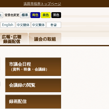
浜田市役所トップページ
背景色変更
市議会日程
（資料・映像・会議録）
日
会議録の閲覧
録画配信