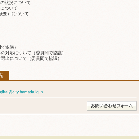
の状況について
について
概要）について
間で協議）
への対応について（委員間で協議）
業選出について（委員間で協議）
先
gikai@city.hamada.lg.jp