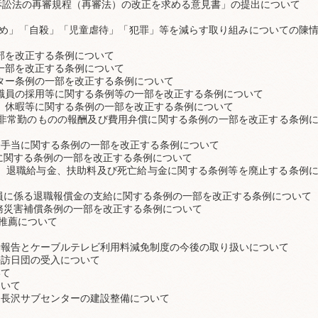
訴訟法の再審規程（再審法）の改正を求める意見書」の提出について
じめ」「自殺」「児童虐待」「犯罪」等を減らす取り組みについての陳
部を改正する条例について
一部を改正する条例について
ター条例の一部を改正する条例について
職員の採用等に関する条例等の一部を改正する条例について
、休暇等に関する条例の一部を改正する条例について
で非常勤のものの報酬及び費用弁償に関する条例の一部を改正する条例
務手当に関する条例の一部を改正する条例について
費に関する条例の一部を改正する条例について
料、退職給与金、扶助料及び死亡給与金に関する条例等を廃止する条例
団員に係る退職報償金の支給に関する条例の一部を改正する条例について
公務災害補償条例の一部を改正する条例について
の推薦について
報告とケーブルテレビ利用料減免制度の今後の取り扱いについて
訪日団の受入について
いて
いて
長沢サブセンターの建設整備について