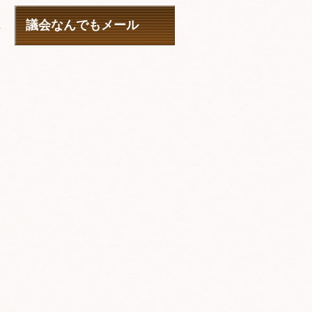
議会なんでもメール
情
に
に