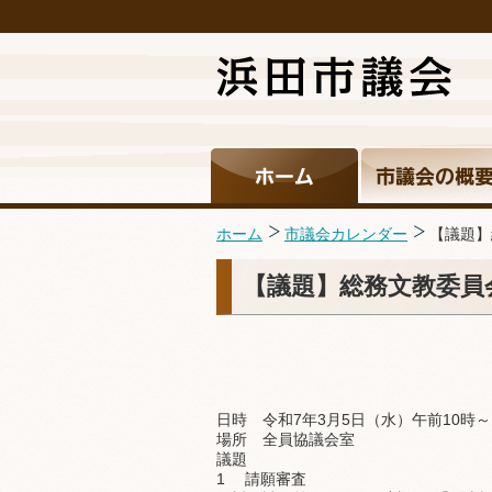
ホーム
市議会カレンダー
【議題】
【議題】総務文教委員
日時 令和7年3月5日（水）午前10時～
場所 全員協議会室
議題
1 請願審査