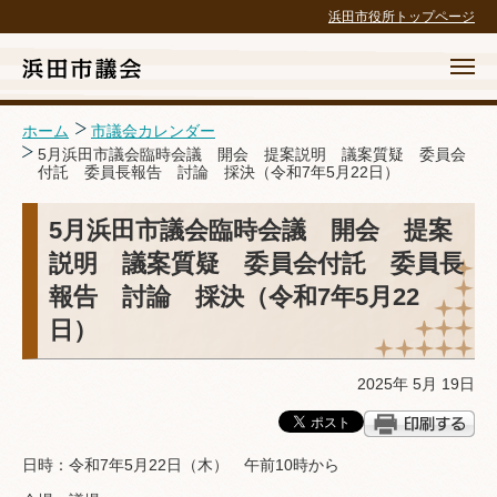
浜田市役所トップページ
ホーム
市議会カレンダー
5月浜田市議会臨時会議 開会 提案説明 議案質疑 委員会
付託 委員長報告 討論 採決（令和7年5月22日）
ホーム
5月浜田市議会臨時会議 開会 提案
議会の概要
説明 議案質疑 委員会付託 委員長
報告 討論 採決（令和7年5月22
議案等・結果
日）
議長交際費政務活動費
2025年 5月 19日
請願・陳情・傍聴
広報・広聴・録画配信
日時：令和7年5月22日（木） 午前10時から
議会の取組