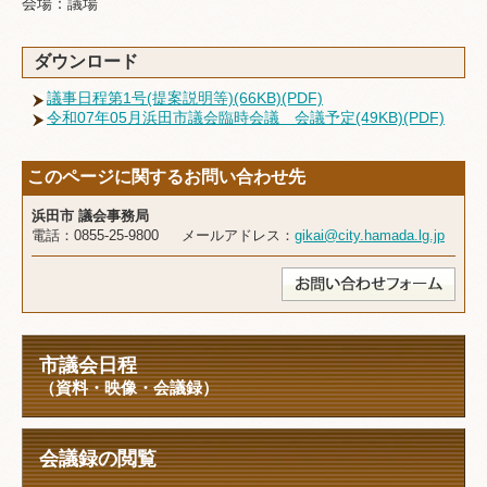
会場：議場
ダウンロード
議事日程第1号(提案説明等)(66KB)(PDF)
令和07年05月浜田市議会臨時会議 会議予定(49KB)(PDF)
このページに関するお問い合わせ先
浜田市 議会事務局
電話：0855-25-9800 メールアドレス：
gikai@city.hamada.lg.jp
市議会日程
（資料・映像・会議録）
会議録の閲覧