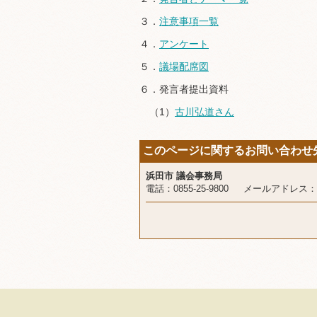
３．
注意事項一覧
４．
アンケート
５．
議場配席図
６．発言者提出資料
（1）
古川弘道さん
このページに関するお問い合わせ
浜田市 議会事務局
電話：0855-25-9800 メールアドレス：