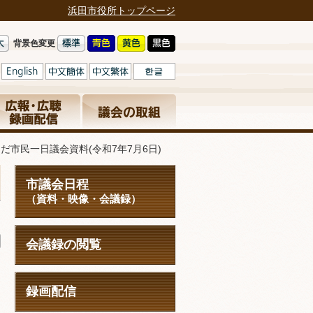
浜田市役所トップページ
背景色変更
だ市民一日議会資料(令和7年7月6日)
市議会日程
（資料・映像・会議録）
日
会議録の閲覧
録画配信