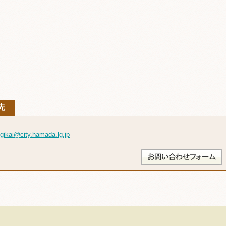
先
gikai@city.hamada.lg.jp