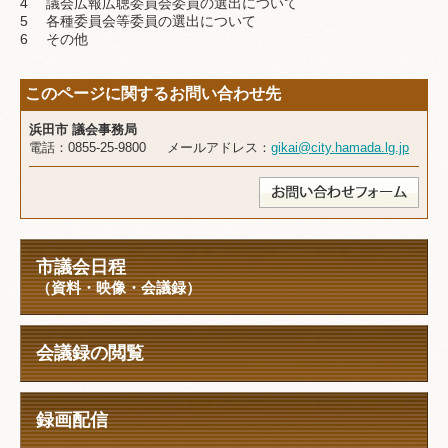
4 議会広報広聴委員会委員の選出について
5 各種委員会等委員の選出について
6 その他
このページに関するお問い合わせ先
浜田市 議会事務局
電話：0855-25-9800 メールアドレス：
gikai@city.hamada.lg.jp
市議会日程
（資料・映像・会議録）
会議録の閲覧
録画配信