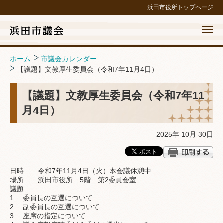
浜田市役所トップページ
ホーム
市議会カレンダー
【議題】文教厚生委員会（令和7年11月4日）
ホーム
【議題】文教厚生委員会（令和7年11
月4日）
議会の概要
議案等・結果
2025年 10月 30日
議長交際費政務活動費
日時 令和7年11月4日（火）本会議休憩中
請願・陳情・傍聴
場所 浜田市役所 5階 第2委員会室
議題
1 委員長の互選について
広報・広聴・録画配信
2 副委員長の互選について
3 座席の指定について
議会の取組