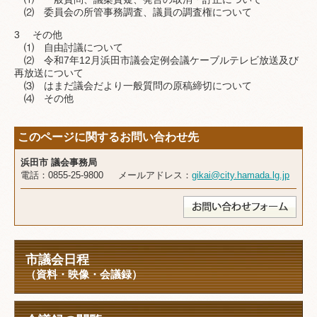
⑵ 委員会の所管事務調査、議員の調査権について
3 その他
⑴ 自由討議について
⑵ 令和7年12月浜田市議会定例会議ケーブルテレビ放送及び
再放送について
⑶ はまだ議会だより一般質問の原稿締切について
⑷ その他
このページに関するお問い合わせ先
浜田市 議会事務局
電話：0855-25-9800 メールアドレス：
gikai@city.hamada.lg.jp
市議会日程
（資料・映像・会議録）