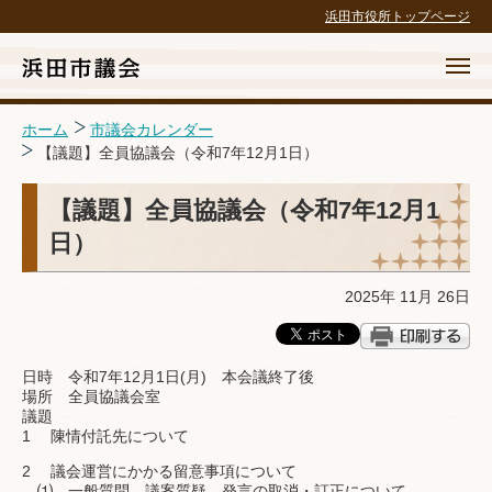
浜田市役所トップページ
ホーム
市議会カレンダー
【議題】全員協議会（令和7年12月1日）
ホーム
【議題】全員協議会（令和7年12月1
日）
議会の概要
議案等・結果
2025年 11月 26日
議長交際費政務活動費
日時 令和7年12月1日(月) 本会議終了後
請願・陳情・傍聴
場所 全員協議会室
議題
1 陳情付託先について
広報・広聴・録画配信
2 議会運営にかかる留意事項について
議会の取組
⑴ 一般質問、議案質疑、発言の取消・訂正について