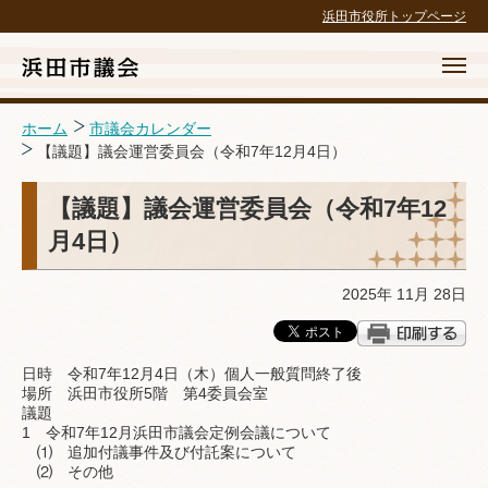
浜田市役所トップページ
ホーム
市議会カレンダー
【議題】議会運営委員会（令和7年12月4日）
ホーム
【議題】議会運営委員会（令和7年12
月4日）
議会の概要
議案等・結果
2025年 11月 28日
議長交際費政務活動費
日時 令和7年12月4日（木）個人一般質問終了後
請願・陳情・傍聴
場所 浜田市役所5階 第4委員会室
議題
1 令和7年12月浜田市議会定例会議について
広報・広聴・録画配信
⑴ 追加付議事件及び付託案について
⑵ その他
議会の取組