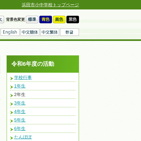
浜田市小中学校トップページ
背景色変更
令和6年度の活動
学校行事
1年生
2年生
3年生
4年生
5年生
6年生
たんぽぽ