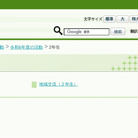
文字サイズ
翻訳
動
令和6年度の活動
2年生
地域交流（２年生）