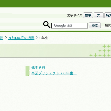
文字サイズ
翻訳
動
令和6年度の活動
6年生
修学旅行
卒業プリジェクト（６年生）