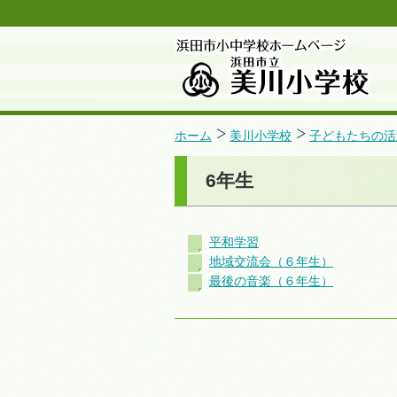
ホーム
美川小学校
子どもたちの活
6年生
平和学習
地域交流会（６年生）
最後の音楽（６年生）