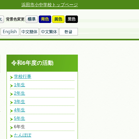
浜田市小中学校トップページ
背景色変更
令和6年度の活動
学校行事
1年生
2年生
3年生
4年生
5年生
6年生
たんぽぽ