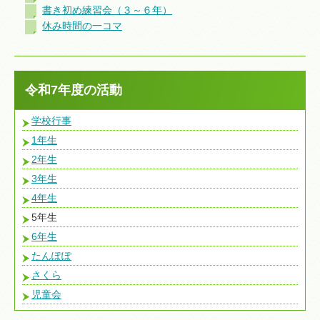
書き初め練習会（３～６年）
休み時間の一コマ
令和7年度の活動
学校行事
1年生
2年生
3年生
4年生
5年生
6年生
たんぽぽ
さくら
児童会