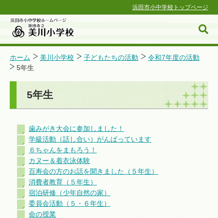
浜田市小中学校トップページ
ホーム
美川小学校
子どもたちの活動
令和7年度の活動
5年生
浜田市小中学校ホームページ
5年生
歯みがき大会に参加しました！
学級活動（話し合い）がんばっています
６ちゃんをまもろう！
カヌー＆着衣泳体験
百寿会の方のお話を聞きました（５年生）
消費者教育（５年生）
宿泊研修（少年自然の家）
委員会活動（５・６年生）
命の授業