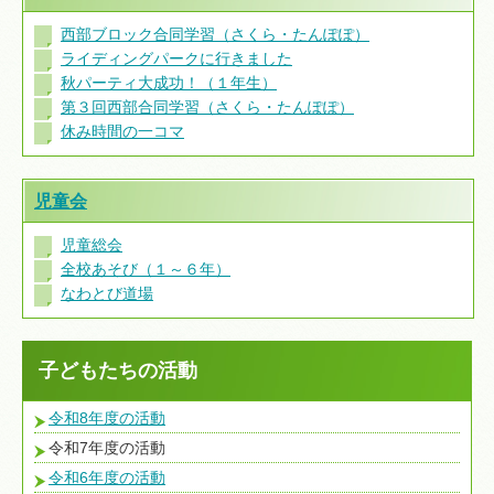
西部ブロック合同学習（さくら・たんぽぽ）
ライディングパークに行きました
秋パーティ大成功！（１年生）
第３回西部合同学習（さくら・たんぽぽ）
休み時間の一コマ
児童会
児童総会
全校あそび（１～６年）
なわとび道場
子どもたちの活動
令和8年度の活動
令和7年度の活動
令和6年度の活動