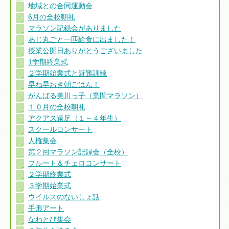
地域との合同運動会
6月の全校朝礼
マラソン記録会がありました
あじ丸ごと一匹給食に出ました！
授業公開日ありがとうございました
1学期終業式
２学期始業式と避難訓練
早ね早おき朝ごはん！
がんばる美川っ子（業間マラソン）
１０月の全校朝礼
アクアス遠足（１～４年生）
スクールコンサート
人権集会
第２回マラソン記録会（全校）
フルート＆チェロコンサート
２学期終業式
３学期始業式
ウイルスのないしょ話
手形アート
なわとび集会