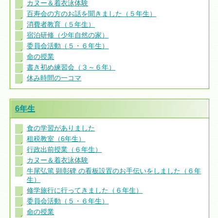
カヌー＆着衣泳体験
百寿会の方のお話を聞きました（５年生）
消費者教育（５年生）
宿泊研修（少年自然の家）
委員会活動（５・６年生）
命の授業
書き初め練習会（３～６年）
休み時間の一コマ
6年生
食の学習がありました
租税教室（6年生）
行政出前授業（６年生）
カヌー＆着衣泳体験
牛尾弘篤 顕彰碑 の看板設置のお手伝いをしました（６年
生）
修学旅行に行ってきました（６年生）
委員会活動（５・６年生）
命の授業