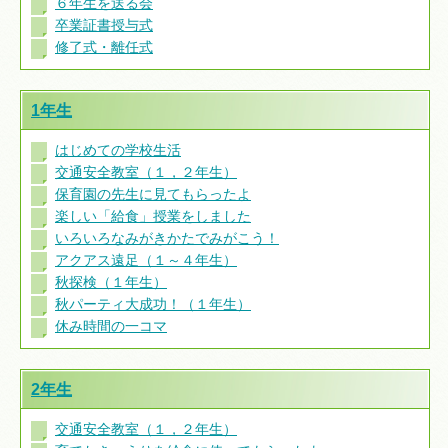
６年生を送る会
卒業証書授与式
修了式・離任式
1年生
はじめての学校生活
交通安全教室（１，２年生）
保育園の先生に見てもらったよ
楽しい「給食」授業をしました
いろいろなみがきかたでみがこう！
アクアス遠足（１～４年生）
秋探検（１年生）
秋パーティ大成功！（１年生）
休み時間の一コマ
2年生
交通安全教室（１，２年生）