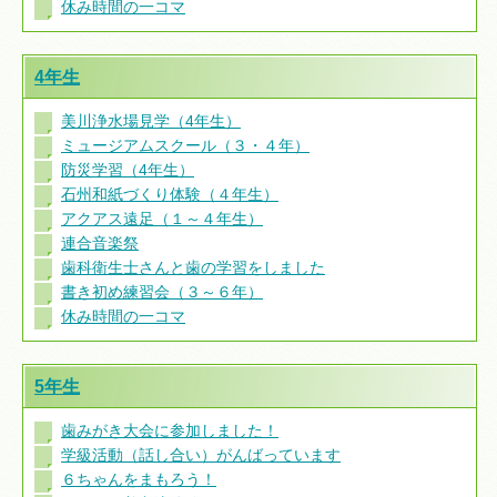
休み時間の一コマ
4年生
美川浄水場見学（4年生）
ミュージアムスクール（３・４年）
防災学習（4年生）
石州和紙づくり体験（４年生）
アクアス遠足（１～４年生）
連合音楽祭
歯科衛生士さんと歯の学習をしました
書き初め練習会（３～６年）
休み時間の一コマ
5年生
歯みがき大会に参加しました！
学級活動（話し合い）がんばっています
６ちゃんをまもろう！