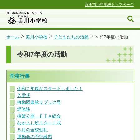
浜田市小中学校トップページ
ホーム
美川小学校
子どもたちの活動
令和7年度の活動
令和7年度の活動
浜田市小中学校ホームページ
学校行事
令和７年度がスタートしました！
入学式
移動図書館ラブック号
煙体験
授業公開・ＰＴＡ総会
なかよし班スタート式
５月の全校朝礼
運動会の予行練習