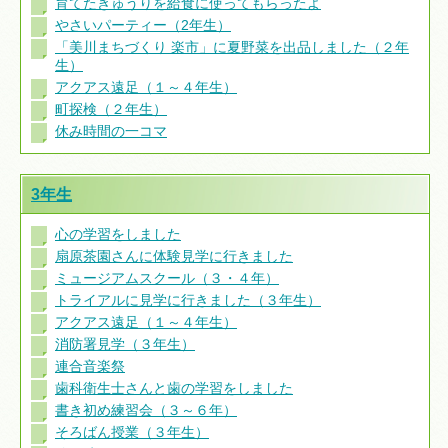
育てたきゅうりを給食に使ってもらったよ
やさいパーティー（2年生）
「美川まちづくり 楽市」に夏野菜を出品しました（２年
生）
アクアス遠足（１～４年生）
町探検（２年生）
休み時間の一コマ
3年生
心の学習をしました
扇原茶園さんに体験見学に行きました
ミュージアムスクール（３・４年）
トライアルに見学に行きました（３年生）
アクアス遠足（１～４年生）
消防署見学（３年生）
連合音楽祭
歯科衛生士さんと歯の学習をしました
書き初め練習会（３～６年）
そろばん授業（３年生）