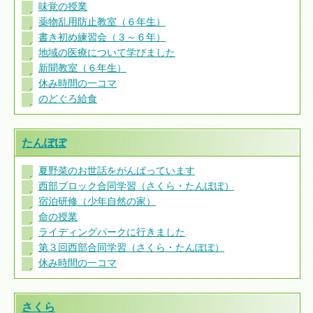
味覚の授業
薬物乱用防止教室（６年生）
書き初め練習会（３～６年）
地域の医療について学びました
新聞教室（６年生）
休み時間の一コマ
のどぐろ給食
たんぽぽ
夏野菜のお世話をがんばっています
西部ブロック合同学習（さくら・たんぽぽ）
宿泊研修（少年自然の家）
命の授業
ライディングパークに行きました
第３回西部合同学習（さくら・たんぽぽ）
休み時間の一コマ
さくら