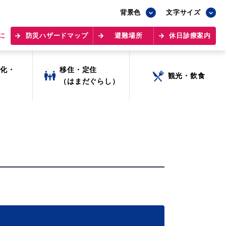
背景色
文字サイズ
に
防災ハザードマップ
避難場所
休日診療案内
文化・
移住・定住
観光・飲食
ツ
（はまだぐらし）