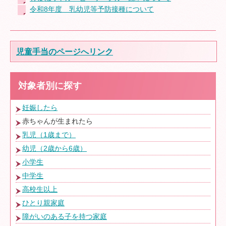
令和8年度 乳幼児等予防接種について
ファミリーサポートセンター
児童手当のページへリンク
子育て世代包括支援センター
対象者別に探す
子育て支援ガイド
妊娠したら
赤ちゃんが生まれたら
学校給食センター
乳児（1歳まで）
幼児（2歳から6歳）
小学生
青少年サポートセンター
中学生
高校生以上
はまだ子どもニュース
ひとり親家庭
障がいのある子を持つ家庭