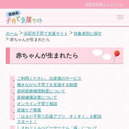
浜田市役所トップページ
ホーム
浜田市子育て支援サイト
対象者別に探す
赤ちゃんが生まれたら
浜田市子育て応援サイト
赤ちゃんが生まれたら
対象者別に探す
ご利用ください、出産後のサービス
働きながら子育てを支援する制度
目的別に探す
産科医療補償制度について
産婦健康診査について
オンライン子育て相談
子育てカレンダー
産後ケア事業
「はまだ子育て応援アプリ すくすく」を配信
スタート！
子育て支援センター
しまねリトルベビーサークル「縁」について