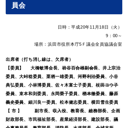
産業・ビジネス
員会
教育・文化・
スポーツ
日時：平成
20年11月18日（火）
9：00～
場所：浜田市役所本庁5Ｆ議会全員協議会室
移住・定住
（はまだぐらし）
出席者（打ち消し線は、欠席者）
【委員】 大橋敏博会長、
岩谷百合雄副会長
、井上宗治
観光・飲食
委員、大峠稔委員、栗栖一雄委員、
河野利治委員
、小谷
典弘委員、小林博委員、佐々木富士子委員、
杖田ヨウ子
場面から探す
委員
、束本和則委員、永岡榮子委員、
楢本徹委員
、
藤原
義史委員
、細川良一委員、松本健志委員、横田雪生委員
【 市 】 副市長、
収入役
、
教育長
、
総務部長
、企画
財政部長、市民福祉部長、産業経済部長、建設部長、
議
妊娠・出産
子育て
会事務局長
、教育部長、消防長、水道部長、金城支所