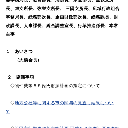
長、旭支所長、弥栄支所長、 三隅支所長、広域行政組合
事務局長、総務部次長、企画財政部次長、
総務課長
、財
政課長、人事課長、総合調整室長、行革推進係長、本常
教育
出会い・結婚
主事
１ あいさつ
引っ越し・住まい
就職・退職
（大橋会長）
２ 協議事項
◇物件費等５５億円財源計画の策定について
高齢者・介護
おくやみ
◇
地方公社等に関する市の関与の見直し結果につい
て
目的から探す