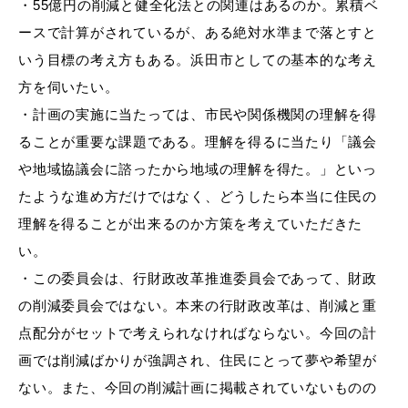
・
55億円の削減と健全化法との関連はあるのか。累積ベ
ースで計算がされているが、ある絶対水準まで落とすと
いう目標の考え方もある。浜田市としての基本的な考え
方を伺いたい。
目的別の
募集情報
・
計画の実施に当たっては、市民や関係機関の理解を得
窓口案内
ることが重要な課題である。理解を得るに当たり「議会
や地域協議会に諮ったから地域の理解を得た。」といっ
たような進め方だけではなく、どうしたら本当に住民の
理解を得ることが出来るのか方策を考えていただきた
い。
申請書
電子申請
・
この委員会は、行財政改革推進委員会であって、財政
ダウンロード
の削減委員会ではない。本来の行財政改革は、削減と重
点配分がセットで考えられなければならない。今回の計
画では削減ばかりが強調され、住民にとって夢や希望が
ない。また、今回の削減計画に掲載されていないものの