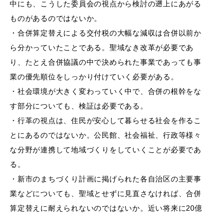
中にも、こうした委員会の視点から検討の遡上にあがる
ものがあるのではないか。
・
合併算定替えによる交付税の大幅な減収は合併以前か
ら分かっていたことである。聖域なき改革が必要であ
り、たとえ合併協議の中で決められた事業であっても事
業の優先順位をしっかり付けていく必要がある。
浜田市観光協会ポータルサイト「はまナビ」
・
社会環境が大きく変わっていく中で、合併の根幹をな
す部分についても、検証は必要である。
・
行革の視点は、住民が安心して暮らせる社会を作るこ
とにあるのではないか。公民館、社会福祉、行政等様々
な分野が連携して地域づくりをしていくことが必要であ
る。
・
新市のまちづくり計画に掲げられた各自治区の主要事
業などについても、聖域とせずに見直さなければ、合併
算定替えに耐えられないのではないか。近い将来に
20億
移住・出会い応援（はまだ暮らし）