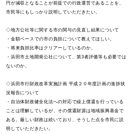
円が減収となることが前提での行政運営であることを、
市民等にもしっかり説明していただきたい。
浜田市庁舎の
各課への
◇地方公社等に関する市の関与の見直し結果について
ご案内
お問い合わせ
・
金額ベースでの市の負担について教えてほしい。
・
将来負担比率はクリアーしているのか。
・
浜田市土地開発公社について、第
3者評価等も必要では
ないのか。
◇浜田市行財政改革実施計画 平成２０年度計画の進捗状
況報告について
・
自治体財政健全化法への対応で繰上償還を行っている
ことは理解しているが、その償還財源は地域振興基金で
ある。厳しい財政は続いており、そうした点を市民に説
明していただきたい。