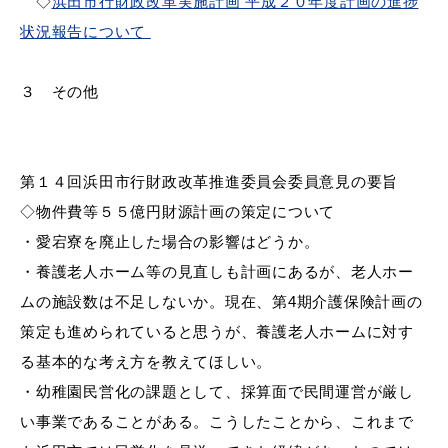
◇
浜田市行財政改革実施計画 平成２０年度計画の進捗
状況報告について
３ その他
届出・証明
税金
第１４回浜田市行財政改革推進委員会委員意見の要旨
ごみ・リサイクル
支援・助成制度
◇物件費等５５億円財源計画の策定について
・
愛宕寮を廃止した場合の影響はどうか。
・
養護老人ホーム等の見直しも計画にあるが、老人ホー
ムの施設数は不足しないか。現在、第
4期介護保険計画の
各種相談窓口
入札
策定も進められていると思うが、養護老人ホームに対す
る基本的な考え方を教えてほしい。
・
幼稚園民営化の課題として、採算面で民間運営が厳し
い事業であることがある。こうしたことから、これまで
公共交通・
防災・消防