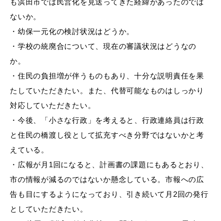
敬老福祉乗車券
も浜田市では民営化を見送ってきた経緯があったのでは
ないか。
・
幼保一元化の検討状況はどうか。
・学校の統廃合について、現在の審議状況はどうなの
公共施設
イベント情報
か。
・
住民の負担増が伴うものもあり、十分な説明責任を果
たしていただきたい。また、代替可能なものはしっかり
対応していただきたい。
便利なサービス
・
今後、「小さな行政」を考えると、行政連絡員は行政
と住民の橋渡し役として拡充すべき分野ではないかと考
えている。
・
広報が月
1回になると、計画書の課題にもあるとおり、
市の情報が減るのではないか懸念している。市報への広
防災・防犯メール
ごみ分別早見表
告も目にするようになっており、引き続いて月2回の発行
気象情報リンク集
としていただきたい。