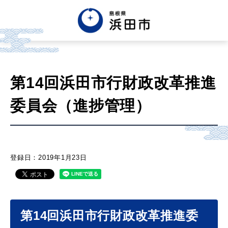
English
中文簡体
中文繁体
第14回浜田市行財政改革推進
한글
Tiếng việt
Tagalog
委員会（進捗管理）
市政情報
くらし・手続き・
まちづくり
登録日：2019年1月23日
健康・福祉・
子育て
第14回浜田市行財政改革推進委