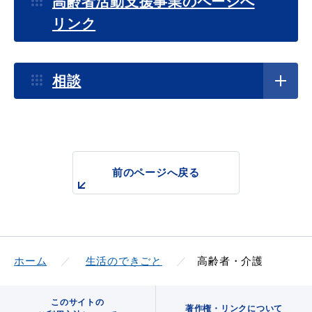
高齢者活動支援事業のページへ
産業・ビジネス
リンク
教育・文化・
スポーツ
相談
移住・定住
（はまだぐらし）
観光・飲食
前のページへ戻る
場面から探す
ホーム
生活のできごと
高齢者・介護
妊娠・出産
子育て
このサイトの
著作権・リンクについて