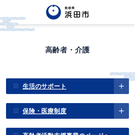
English
中文簡体
中文繁体
한글
Tiếng việt
Tagalog
高齢者・介護
市政情報
生活のサポート
くらし・手続き・
まちづくり
保険・医療制度
健康・福祉・
子育て